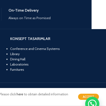
On-Time Delivery
Always on Time as Promised
KONSEPT TASARIMLAR
Conference and Cinema Systems
Library
Dining Hall
Laboratories
Furnitures
Please click
here
to obtain detailed information
ACCEPT