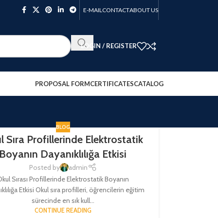
E-MAIL
CONTACT
ABOUT US
LOGIN / REGISTER
PROPOSAL FORM
CERTIFICATES
CATALOG
BLOG
 Sıra Profillerinde Elektrostatik
Boyanın Dayanıklılığa Etkisi
Posted by
admin
kul Sırası Profillerinde Elektrostatik Boyanın
lılığa Etkisi Okul sıra profilleri, öğrencilerin eğitim
sürecinde en sık kull...
CONTINUE READING