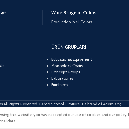
nge
Wide Range of Colors
Production in all Colors
ÜRÜN GRUPLARI
Educational Equipment
sks
Monoblock Chairs
Concept Groups
Laboratories
Furnitures
© All Rights Reserved. Gamo School Furniture is a brand of Adem Koç.
sing this website, you have accepted our use of cookies and our policy. 
onal data.