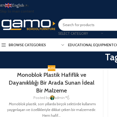
English
Skip to navigation
R
EN
▼
Skip to main content
SELECT CATEGORY
BROWSE CATEGORIES
EDUCATIONAL EQUIPMENT
C
Ta
BLOG
Monoblok Plastik Hafiflik ve
Dayanıklılığı Bir Arada Sunan İdeal
Bir Malzeme
Posted by
admin
Monoblok plastik, son yıllarda birçok sektörde kullanımı
yaygınlaşan ve özellikleriyle dikkat çeken bir malzemedir.
Hem hafif...