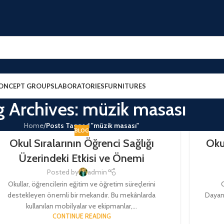
ONCEPT GROUPS
LABORATORIES
FURNITURES
g Archives: müzik masası
Home
/
Posts Tagged "müzik masası"
BLOG
Okul Sıralarının Öğrenci Sağlığı
Okul
Üzerindeki Etkisi ve Önemi
Posted by
admin
Okullar, öğrencilerin eğitim ve öğretim süreçlerini
O
destekleyen önemli bir mekandır. Bu mekânlarda
Dayanık
kullanılan mobilyalar ve ekipmanlar,...
CONTINUE READING